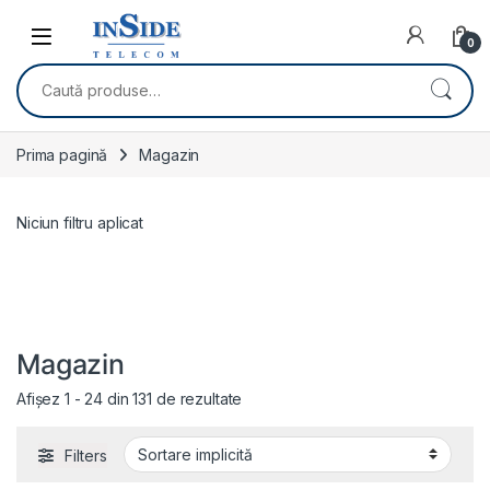
Skip to navigation
Skip to content
0
Caută după:
Prima pagină
Magazin
Niciun filtru aplicat
Magazin
Afișez 1 - 24 din 131 de rezultate
Filters