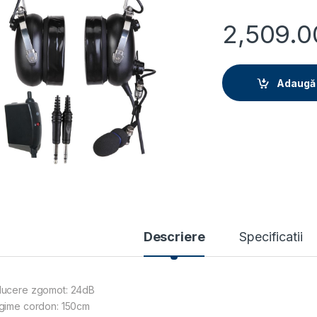
2,509.
Adaugă 
Descriere
Specificatii
ucere zgomot: 24dB
gime cordon: 150cm