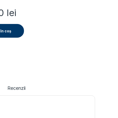
00
lei
în coș
Recenzii