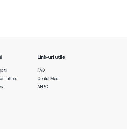
ti
Link-uri utile
itii
FAQ
entialitate
Contul Meu
es
ANPC