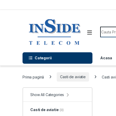
Skip to navigation
Skip to content
Search f
Categorii
Acasa
Prima pagină
Casti de aviatie
Casti a
Show All Categories
Casti de aviatie
(3)