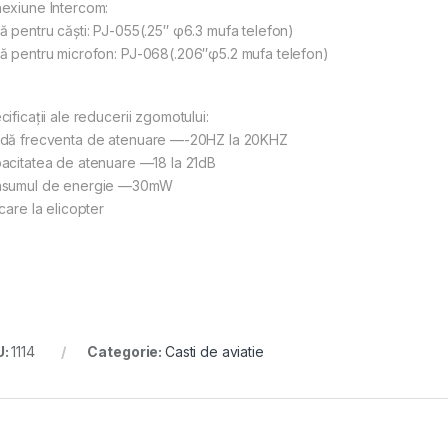
exiune Intercom:
ă pentru căști: PJ-055(.25″ φ6.3 mufa telefon)
ă pentru microfon: PJ-068(.206″φ5.2 mufa telefon)
ificații ale reducerii zgomotului:
dă frecventa de atenuare ––-20HZ la 20KHZ
acitatea de atenuare ––18 la 21dB
sumul de energie ––30mW
care la elicopter
U:
1114
Categorie:
Casti de aviatie