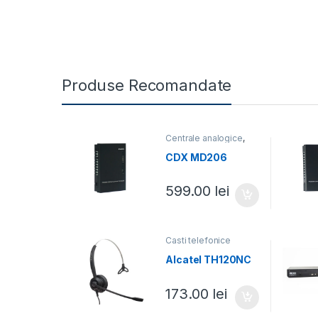
Produse Recomandate
Centrale analogice
,
Centrale telefonice
CDX MD206
599.00
lei
Casti telefonice
Alcatel TH120NC
173.00
lei