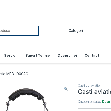
or:
Servicii
Suport Tehnic
Despre noi
Contact
viatie MRD-1000AC
Casti de aviatie
Casti avia
Disponibilitate:
Doar 