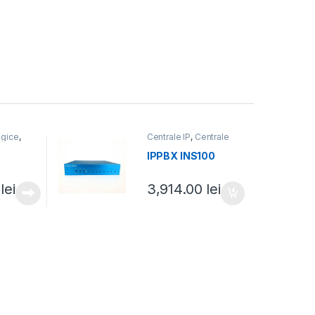
ogice
,
Centrale IP
,
Centrale
fonice
telefonice
IPPBX INS100
0
lei
3,914.00
lei