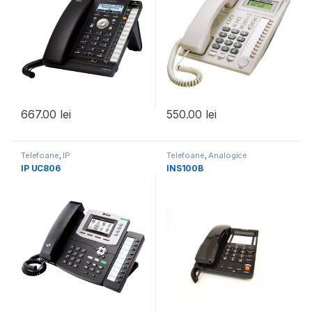
667.00
lei
550.00
lei
Telefoane
,
IP
Telefoane
,
Analogice
IP UC806
INS100B