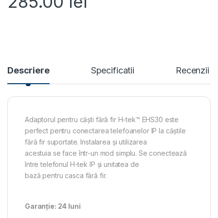
285.00
lei
Descriere
Specificatii
Recenzii
Adaptorul pentru căști fără fir H-tek™ EHS30 este
perfect pentru conectarea telefoanelor IP
la
căștile
fără fir suportate. Instalarea
și
utilizarea
acestuia
se
face
într
-un mod simplu.
Se
conectează
între telefonul H-tek IP și unitatea de
bază pentru
casca
fără fir.
Garanție: 24 luni