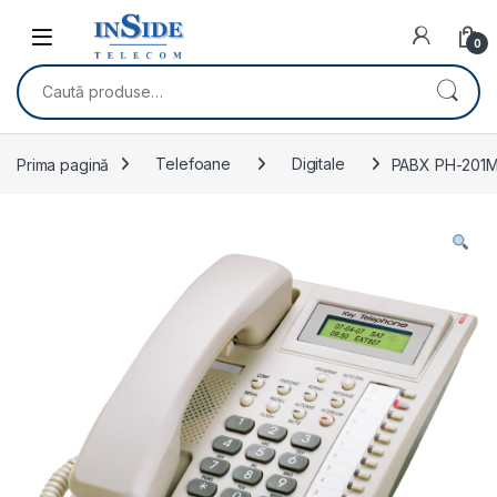
Skip to navigation
Skip to content
0
Caută după:
Prima pagină
Telefoane
Digitale
PABX PH-201