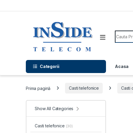
Skip to navigation
Skip to content
Search f
Categorii
Acasa
Prima pagină
Casti telefonice
Casti 
Show All Categories
Casti telefonice
(30)