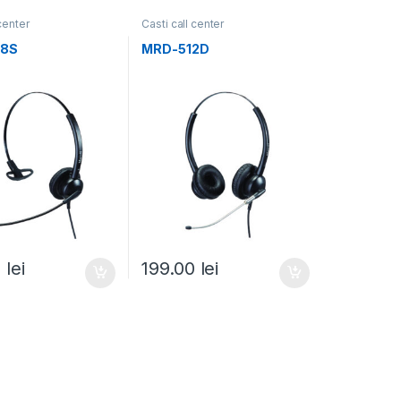
 center
Casti call center
08S
MRD-512D
0
lei
199.00
lei