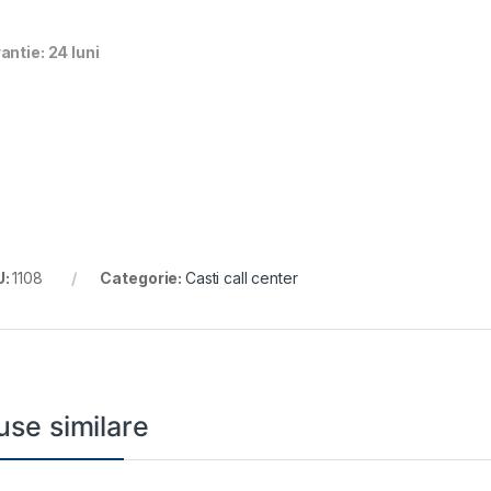
antie: 24 luni
U:
1108
Categorie:
Casti call center
use similare