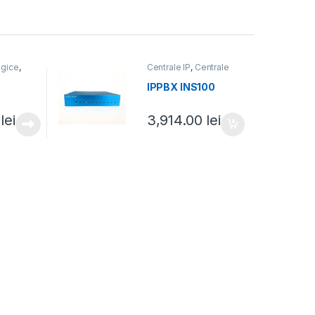
ogice
,
Centrale IP
,
Centrale
fonice
telefonice
IPPBX INS100
0
lei
3,914.00
lei