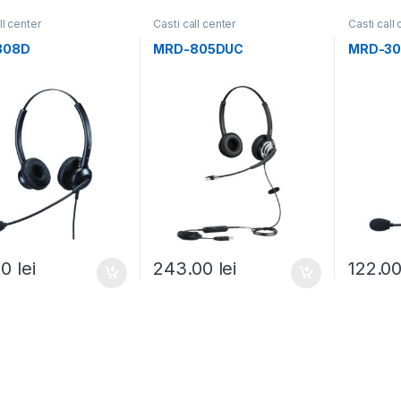
ll center
Casti call center
Casti call
308D
MRD-805DUC
MRD-3
00
lei
243.00
lei
122.0