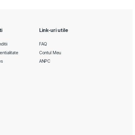
ti
Link-uri utile
itii
FAQ
entialitate
Contul Meu
es
ANPC