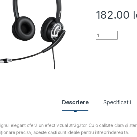
182.00
l
MRD-805D quantit
Descriere
Specificatii
gnul elegant oferă un efect vizual atrăgător. Cu o calitate clară și ster
iționare precisă, aceste căști sunt ideale pentru întreprinderea ta.