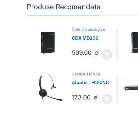
Produse Recomandate
Centrale analogice
,
Centrale telefonice
CDX MD206
599.00
lei
Casti telefonice
Alcatel TH120NC
173.00
lei