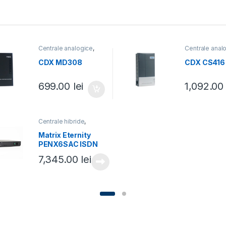
Centrale analogice
,
Centrale anal
Centrale telefonice
Centrale tele
CDX MD308
CDX CS416
699.00
lei
1,092.0
Centrale hibride
,
Centrale telefonice
Matrix Eternity
PENX6SAC ISDN
7,345.00
lei