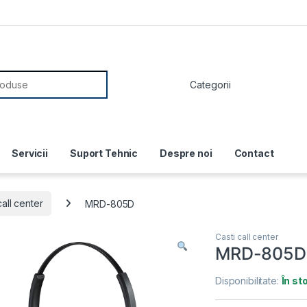
or:
Servicii
Suport Tehnic
Despre noi
Contact
call center
MRD-805D
Casti call center
MRD-805D
Disponibilitate:
În st