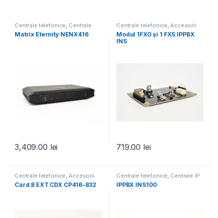
Centrale telefonice
,
Centrale
Centrale telefonice
,
Accesorii
hibride
centrale telefonice
Matrix Eternity NENX416
Modul 1FXO și 1 FXS IPPBX
INS
3,409.00
lei
719.00
lei
Centrale telefonice
,
Accesorii
Centrale telefonice
,
Centrale IP
centrale telefonice
Card 8 EXT CDX CP416-832
IPPBX INS100