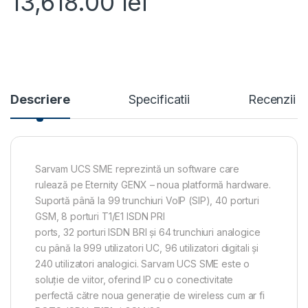
13,618.00
lei
Descriere
Specificatii
Recenzii
Sarvam UCS SME reprezintă un software care
rulează pe Eternity GENX – noua platformă hardware.
Suportă până la 99 trunchiuri VoIP (SIP), 40 porturi
GSM, 8 porturi T1/E1 ISDN PRI
ports, 32 porturi ISDN BRI și 64 trunchiuri analogice
cu până la 999 utilizatori UC, 96 utilizatori digitali și
240 utilizatori analogici. Sarvam UCS SME este o
soluție de viitor, oferind IP cu o conectivitate
perfectă către noua generație de wireless cum ar fi