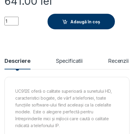
641.00
lei
IP UC912E quantity
Adaugă în coș
Descriere
Specificatii
Recenzii
UC912E oferă o calitate superioară a sunetului HD,
caracteristici bogate, de vârf a telefoniei, toate
funcțiile software-ului fiind aceleași ca la celelalte
modele. Este o alegere perfectă pentru
întreprinderile mici și mijlocii care caută o calitate
ridicată a telefonului IP.