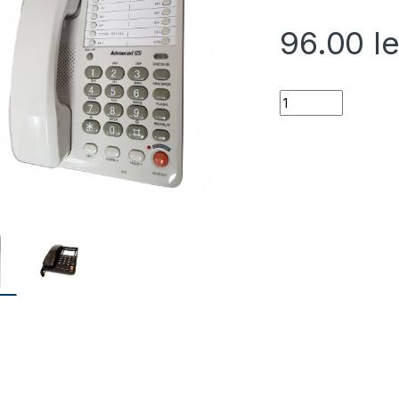
96.00
le
INS100W quantity