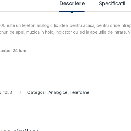
Descriere
Specificatii
100 este un telefon analogic fix ideal pentru acasă, pentru orice înt
onuri de apel, muzică în hold, indicator cu led la apelurile de intrare, v
anție: 24 luni
U:
1053
Categorii:
Analogice
,
Telefoane