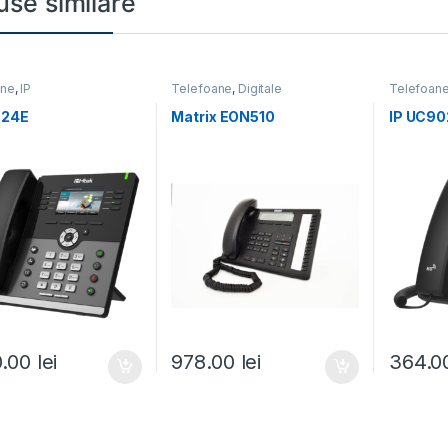
use similare
ane
,
IP
Telefoane
,
Digitale
Telefoan
924E
Matrix EON510
IP UC90
0.00
lei
978.00
lei
364.