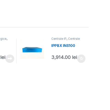
ogice
,
Centrale IP
,
Centrale
fonice
telefonice
IPPBX INS100
0
lei
3,914.00
lei