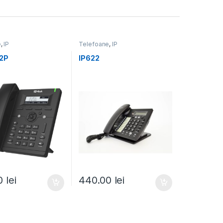
e
,
IP
Telefoane
,
IP
2P
IP622
00
lei
440.00
lei