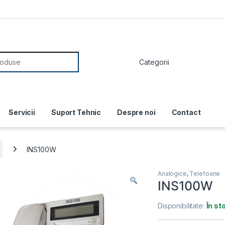
or:
Servicii
Suport Tehnic
Despre noi
Contact
INS100W
Analogice
,
Telefoane
INS100W
Disponibilitate:
În st