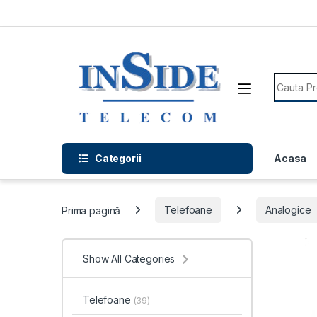
Skip to navigation
Skip to content
Search f
Categorii
Acasa
Prima pagină
Telefoane
Analogice
Show All Categories
Telefoane
(39)