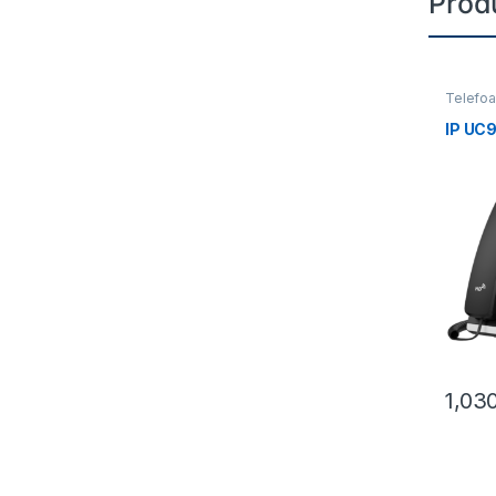
Prod
Telefo
IP UC
1,03