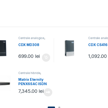
Centrale analogice
,
Centrale anal
Centrale telefonice
Centrale tele
CDX MD308
CDX CS416
699.00
lei
1,092.0
Centrale hibride
,
Centrale telefonice
Matrix Eternity
PENX6SAC ISDN
7,345.00
lei