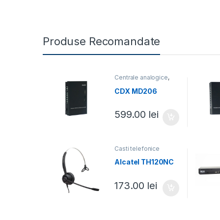
Produse Recomandate
Centrale analogice
,
Centrale telefonice
CDX MD206
599.00
lei
Casti telefonice
Alcatel TH120NC
173.00
lei