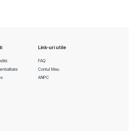
ti
Link-uri utile
itii
FAQ
entialitate
Contul Meu
es
ANPC