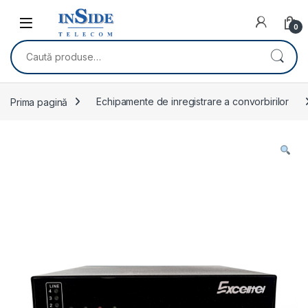
Skip to navigation
Skip to content
0
Caută după:
Prima pagină
Echipamente de inregistrare a convorbirilor