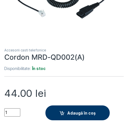
Accesorii casti telefonice
Cordon MRD-QD002(A)
Disponibilitate:
În stoc
44.00
lei
Cordon MRD-QD002(A) quantity
Adaugă în coș