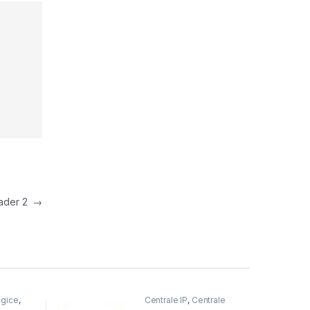
eader 2
→
ogice
,
Centrale IP
,
Centrale
fonice
telefonice