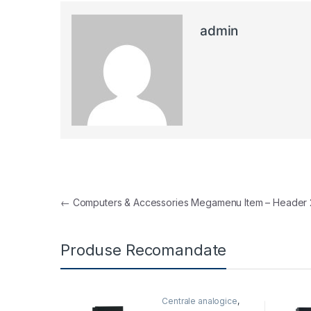
admin
Navigare în articole
←
Computers & Accessories Megamenu Item – Header 
Produse Recomandate
Centrale analogice
,
Centrale telefonice