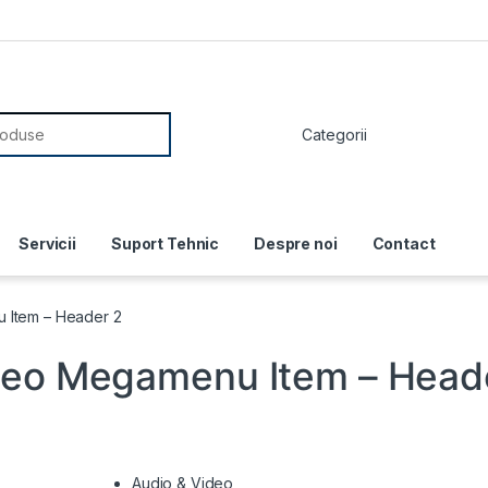
or:
Servicii
Suport Tehnic
Despre noi
Contact
 Item – Header 2
deo Megamenu Item – Head
Audio & Video