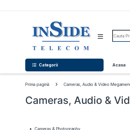
Skip to navigation
Skip to content
Search f
Categorii
Acasa
Prima pagină
Cameras, Audio & Video Megamenu
Cameras, Audio & Vi
Cameras & Photography