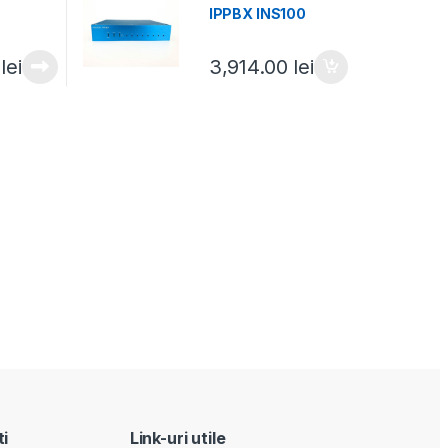
IPPBX INS100
0
lei
3,914.00
lei
ti
Link-uri utile