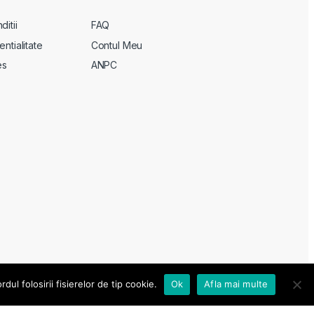
itii
FAQ
entialitate
Contul Meu
es
ANPC
ul folosirii fisierelor de tip cookie.
Ok
Afla mai multe