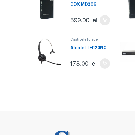
CDX MD206
599.00
lei
Casti telefonice
Alcatel TH120NC
173.00
lei