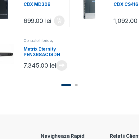
CDX MD308
CDX CS416
699.00
lei
1,092.0
Centrale hibride
,
Centrale telefonice
Matrix Eternity
PENX6SAC ISDN
7,345.00
lei
Navigheaza Rapid
Relatii Clien