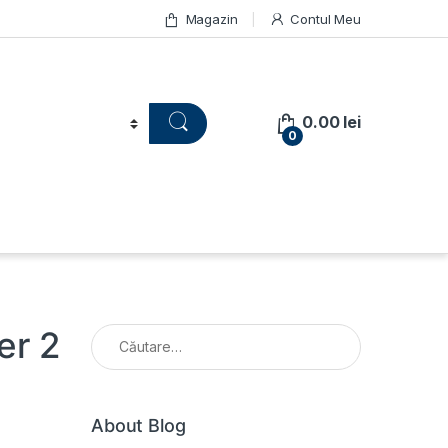
Magazin
Contul Meu
0.00
lei
0
Caută după:
er 2
About Blog