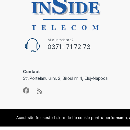
Ai o intrebare?
0371- 71 72 73
Contact
Str. Portelanului nr. 2, Biroul nr. 4, Cluj-Napoca
Acest site foloseste fisiere de tip cookie pentru performanta, an
© Toate drepturile rezervate